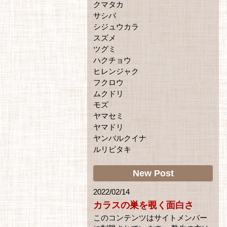
クマタカ
サシバ
シジュウカラ
スズメ
ツグミ
ハクチョウ
ヒレンジャク
フクロウ
ムクドリ
モズ
ヤマセミ
ヤマドリ
ヤンバルクイナ
ルリビタキ
New Post
2022/02/14
カラスの巣を覗く面白さ
このコンテンツはサイトメンバー