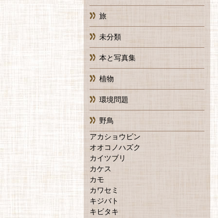
旅
未分類
本と写真集
植物
環境問題
野鳥
アカショウビン
オオコノハズク
カイツブリ
カケス
カモ
カワセミ
キジバト
キビタキ