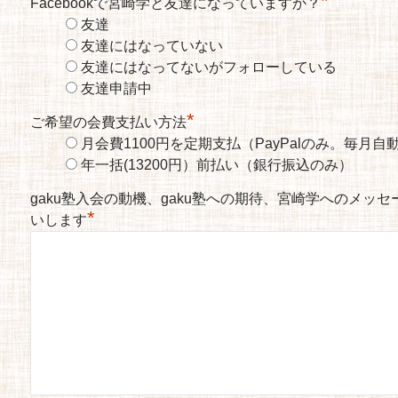
*
Facebookで宮崎学と友達になっていますか？
友達
友達にはなっていない
友達にはなってないがフォローしている
友達申請中
*
ご希望の会費支払い方法
月会費1100円を定期支払（PayPalのみ。毎月
年一括(13200円）前払い（銀行振込のみ）
gaku塾入会の動機、gaku塾への期待、宮崎学へのメッ
*
いします