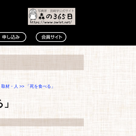
・取材・人
>> 「死を食べる」
る」