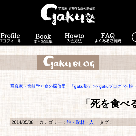
写真家・宮崎学と森の探偵団 「gaku塾」
>>
gakuブログ
>>
旅
「死を食べ
2014/05/08
カテゴリー：
旅・取材・人
タグ：