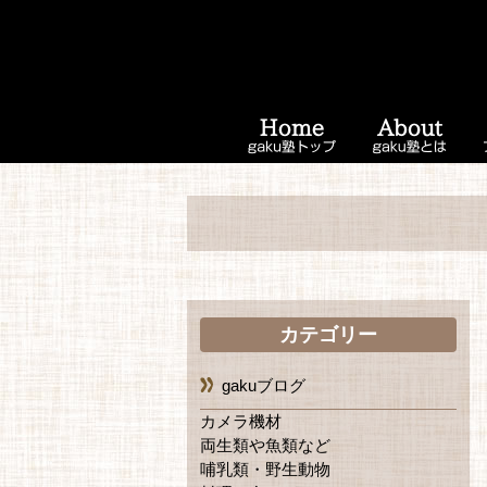
カテゴリー
gakuブログ
カメラ機材
両生類や魚類など
哺乳類・野生動物