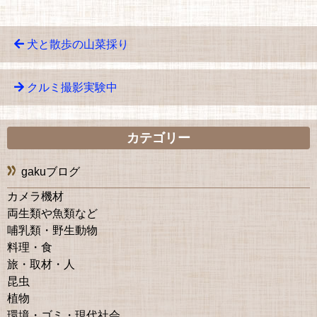
犬と散歩の山菜採り
クルミ撮影実験中
カテゴリー
gakuブログ
カメラ機材
両生類や魚類など
哺乳類・野生動物
料理・食
旅・取材・人
昆虫
植物
環境・ゴミ・現代社会