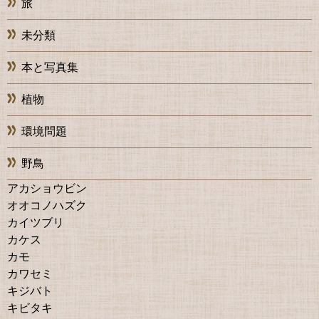
旅
未分類
本と写真集
植物
環境問題
野鳥
アカショウビン
オオコノハズク
カイツブリ
カケス
カモ
カワセミ
キジバト
キビタキ