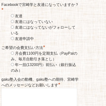
Facebookで宮崎学と友達になっていますか？
*
友達
友達にはなっていない
友達にはなってないがフォローして
いる
友達申請中
*
ご希望の会費支払い方法
月会費1100円を定期支払（PayPalの
み。毎月自動引き落とし）
年一括(13200円）前払い（銀行振込
のみ）
gaku塾入会の動機、gaku塾への期待、宮崎学
*
へのメッセージなどお願いします