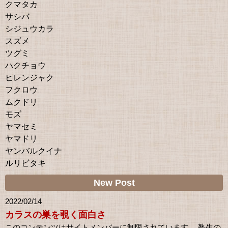
クマタカ
サシバ
シジュウカラ
スズメ
ツグミ
ハクチョウ
ヒレンジャク
フクロウ
ムクドリ
モズ
ヤマセミ
ヤマドリ
ヤンバルクイナ
ルリビタキ
New Post
2022/02/14
カラスの巣を覗く面白さ
このコンテンツはサイトメンバーに制限されています。 塾生の