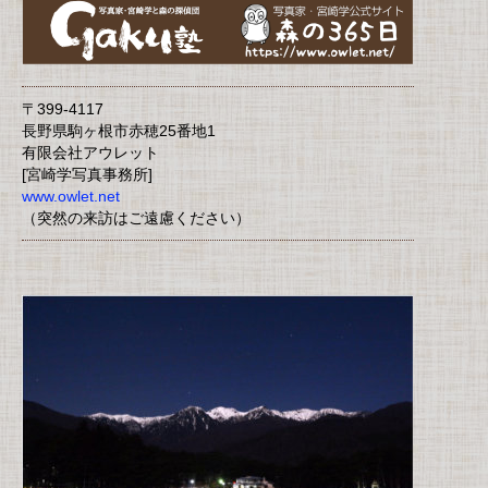
〒399-4117
長野県駒ヶ根市赤穂25番地1
有限会社アウレット
[宮崎学写真事務所]
www.owlet.net
（突然の来訪はご遠慮ください）