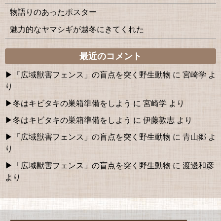
物語りのあったポスター
魅力的なヤマシギが越冬にきてくれた
最近のコメント
「広域獣害フェンス」の盲点を突く野生動物
に
宮崎学
よ
り
冬はキビタキの巣箱準備をしよう
に
宮崎学
より
冬はキビタキの巣箱準備をしよう
に
伊藤敦志
より
「広域獣害フェンス」の盲点を突く野生動物
に
青山郷
よ
り
「広域獣害フェンス」の盲点を突く野生動物
に
渡邊和彦
より