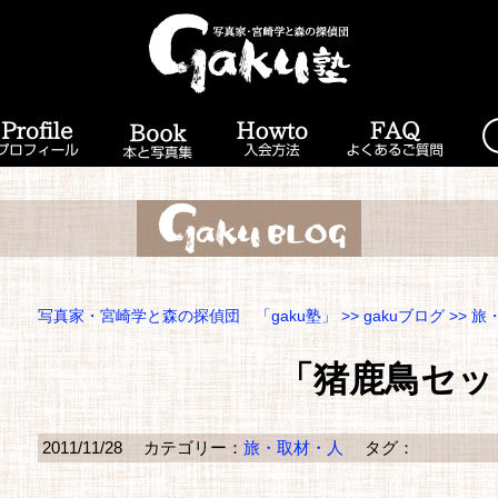
写真家・宮崎学と森の探偵団 「gaku塾」
>>
gakuブログ
>>
旅
「猪鹿鳥セッ
2011/11/28
カテゴリー：
旅・取材・人
タグ：