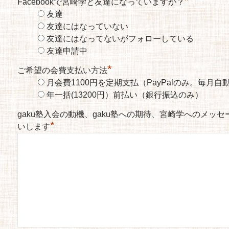
*
Facebookで宮崎学と友達になっていますか？
友達
友達にはなっていない
友達にはなってないがフォローしている
友達申請中
*
ご希望の会費支払い方法
月会費1100円を定期支払（PayPalのみ。毎月
年一括(13200円）前払い（銀行振込のみ）
gaku塾入会の動機、gaku塾への期待、宮崎学へのメッ
*
いします