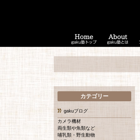
カテゴリー
gakuブログ
カメラ機材
両生類や魚類など
哺乳類・野生動物