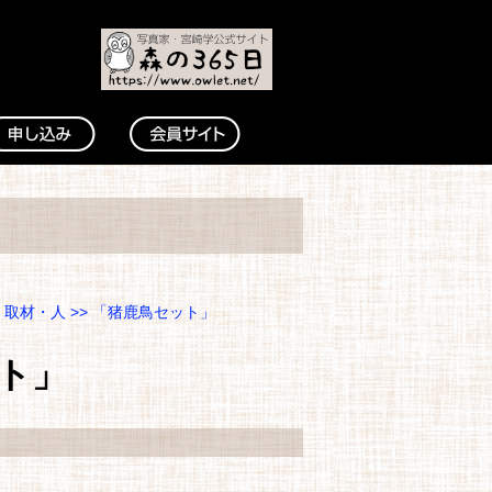
・取材・人
>> 「猪鹿鳥セット」
ト」