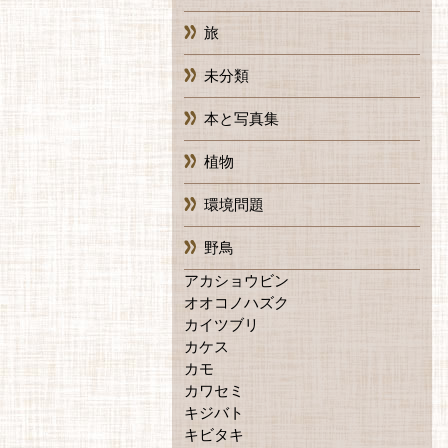
旅
未分類
本と写真集
植物
環境問題
野鳥
アカショウビン
オオコノハズク
カイツブリ
カケス
カモ
カワセミ
キジバト
キビタキ