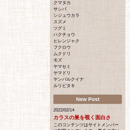
クマタカ
サシバ
シジュウカラ
スズメ
ツグミ
ハクチョウ
ヒレンジャク
フクロウ
ムクドリ
モズ
ヤマセミ
ヤマドリ
ヤンバルクイナ
ルリビタキ
New Post
2022/02/14
カラスの巣を覗く面白さ
このコンテンツはサイトメンバー