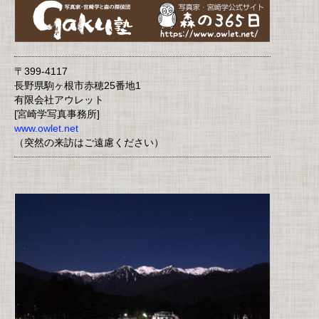
〒399-4117
長野県駒ヶ根市赤穂25番地1
有限会社アウレット
[宮崎学写真事務所]
www.owlet.net
（突然の来訪はご遠慮ください）