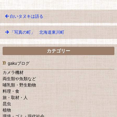
白いタヌキは語る
「写真の町」 北海道東川町
カテゴリー
gakuブログ
カメラ機材
両生類や魚類など
哺乳類・野生動物
料理・食
旅・取材・人
昆虫
植物
環境・ゴミ・現代社会