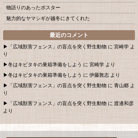
物語りのあったポスター
魅力的なヤマシギが越冬にきてくれた
最近のコメント
「広域獣害フェンス」の盲点を突く野生動物
に
宮崎学
よ
り
冬はキビタキの巣箱準備をしよう
に
宮崎学
より
冬はキビタキの巣箱準備をしよう
に
伊藤敦志
より
「広域獣害フェンス」の盲点を突く野生動物
に
青山郷
よ
り
「広域獣害フェンス」の盲点を突く野生動物
に
渡邊和彦
より