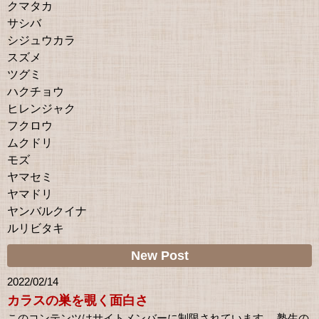
クマタカ
サシバ
シジュウカラ
スズメ
ツグミ
ハクチョウ
ヒレンジャク
フクロウ
ムクドリ
モズ
ヤマセミ
ヤマドリ
ヤンバルクイナ
ルリビタキ
New Post
2022/02/14
カラスの巣を覗く面白さ
このコンテンツはサイトメンバーに制限されています。 塾生の