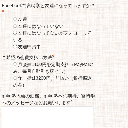
Facebookで宮崎学と友達になっていますか？
*
友達
友達にはなっていない
友達にはなってないがフォローして
いる
友達申請中
*
ご希望の会費支払い方法
月会費1100円を定期支払（PayPalの
み。毎月自動引き落とし）
年一括(13200円）前払い（銀行振込
のみ）
gaku塾入会の動機、gaku塾への期待、宮崎学
*
へのメッセージなどお願いします