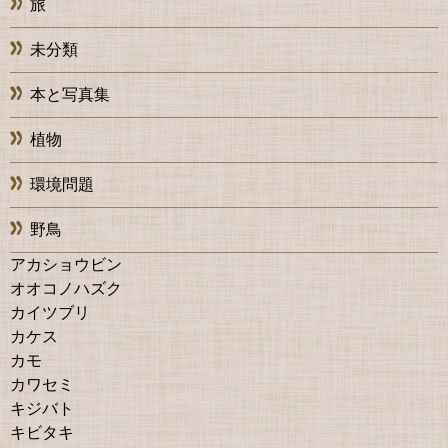
旅
未分類
本と写真集
植物
環境問題
野鳥
アカショウビン
オオコノハズク
カイツブリ
カケス
カモ
カワセミ
キジバト
キビタキ