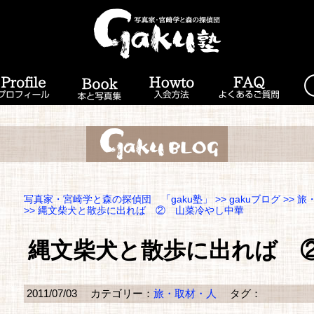
写真家・宮崎学と森の探偵団 「gaku塾」
>>
gakuブログ
>>
旅
>> 縄文柴犬と散歩に出れば ② 山菜冷やし中華
縄文柴犬と散歩に出れば 
2011/07/03
カテゴリー：
旅・取材・人
タグ：