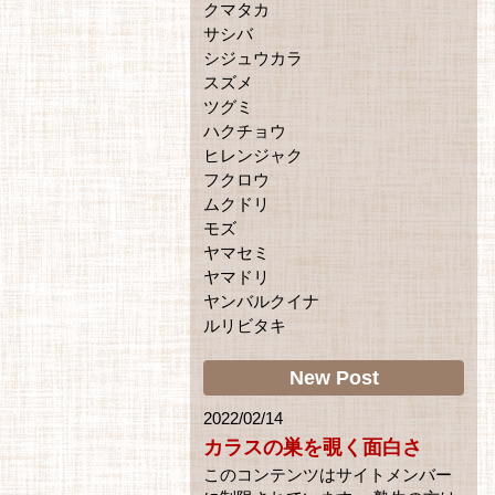
クマタカ
サシバ
シジュウカラ
スズメ
ツグミ
ハクチョウ
ヒレンジャク
フクロウ
ムクドリ
モズ
ヤマセミ
ヤマドリ
ヤンバルクイナ
ルリビタキ
New Post
2022/02/14
カラスの巣を覗く面白さ
このコンテンツはサイトメンバー