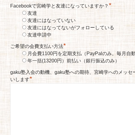
*
Facebookで宮崎学と友達になっていますか？
友達
友達にはなっていない
友達にはなってないがフォローしている
友達申請中
*
ご希望の会費支払い方法
月会費1100円を定期支払（PayPalのみ。毎月
年一括(13200円）前払い（銀行振込のみ）
gaku塾入会の動機、gaku塾への期待、宮崎学へのメッ
*
いします