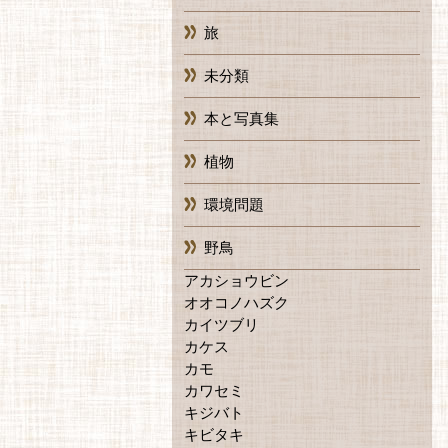
旅
未分類
本と写真集
植物
環境問題
野鳥
アカショウビン
オオコノハズク
カイツブリ
カケス
カモ
カワセミ
キジバト
キビタキ