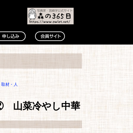
・取材・人
② 山菜冷やし中華