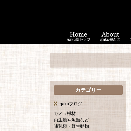
カテゴリー
gakuブログ
カメラ機材
両生類や魚類など
哺乳類・野生動物