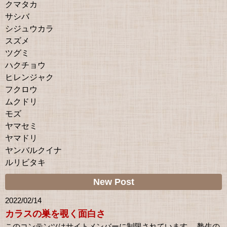
クマタカ
サシバ
シジュウカラ
スズメ
ツグミ
ハクチョウ
ヒレンジャク
フクロウ
ムクドリ
モズ
ヤマセミ
ヤマドリ
ヤンバルクイナ
ルリビタキ
New Post
2022/02/14
カラスの巣を覗く面白さ
このコンテンツはサイトメンバーに制限されています。 塾生の