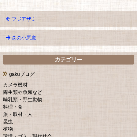
フジアザミ
森の小悪魔
カテゴリー
gakuブログ
カメラ機材
両生類や魚類など
哺乳類・野生動物
料理・食
旅・取材・人
昆虫
植物
環境・ゴミ・現代社会