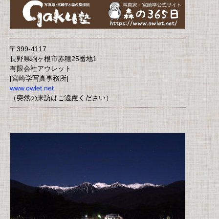
〒399-4117
長野県駒ヶ根市赤穂25番地1
有限会社アウレット
[宮崎学写真事務所]
www.owlet.net
（突然の来訪はご遠慮ください）