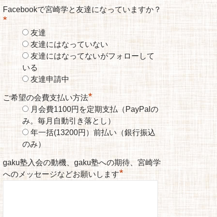
Facebookで宮崎学と友達になっていますか？
*
友達
友達にはなっていない
友達にはなってないがフォローして
いる
友達申請中
*
ご希望の会費支払い方法
月会費1100円を定期支払（PayPalの
み。毎月自動引き落とし）
年一括(13200円）前払い（銀行振込
のみ）
gaku塾入会の動機、gaku塾への期待、宮崎学
*
へのメッセージなどお願いします