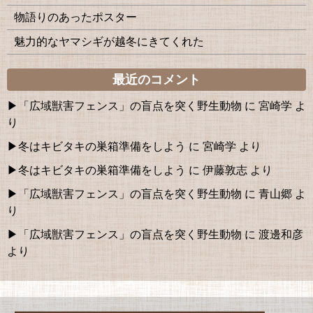
物語りのあったポスター
魅力的なヤマシギが越冬にきてくれた
最近のコメント
「広域獣害フェンス」の盲点を突く野生動物
に
宮崎学
よ
り
冬はキビタキの巣箱準備をしよう
に
宮崎学
より
冬はキビタキの巣箱準備をしよう
に
伊藤敦志
より
「広域獣害フェンス」の盲点を突く野生動物
に
青山郷
よ
り
「広域獣害フェンス」の盲点を突く野生動物
に
渡邊和彦
より