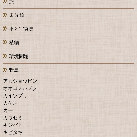
旅
未分類
本と写真集
植物
環境問題
野鳥
アカショウビン
オオコノハズク
カイツブリ
カケス
カモ
カワセミ
キジバト
キビタキ