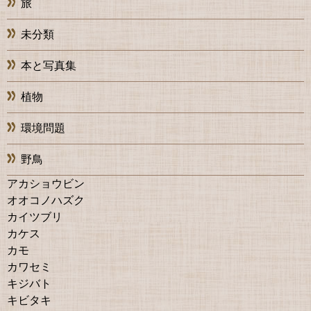
旅
未分類
本と写真集
植物
環境問題
野鳥
アカショウビン
オオコノハズク
カイツブリ
カケス
カモ
カワセミ
キジバト
キビタキ