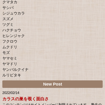
クマタカ
サシバ
シジュウカラ
スズメ
ツグミ
ハクチョウ
ヒレンジャク
フクロウ
ムクドリ
モズ
ヤマセミ
ヤマドリ
ヤンバルクイナ
ルリビタキ
New Post
2022/02/14
カラスの巣を覗く面白さ
このコンテンツはサイトメンバーに制限されています。 塾生の