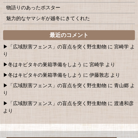
物語りのあったポスター
魅力的なヤマシギが越冬にきてくれた
最近のコメント
「広域獣害フェンス」の盲点を突く野生動物
に
宮崎学
よ
り
冬はキビタキの巣箱準備をしよう
に
宮崎学
より
冬はキビタキの巣箱準備をしよう
に
伊藤敦志
より
「広域獣害フェンス」の盲点を突く野生動物
に
青山郷
よ
り
「広域獣害フェンス」の盲点を突く野生動物
に
渡邊和彦
より