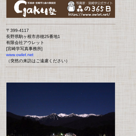
〒399-4117
長野県駒ヶ根市赤穂25番地1
有限会社アウレット
[宮崎学写真事務所]
www.owlet.net
（突然の来訪はご遠慮ください）