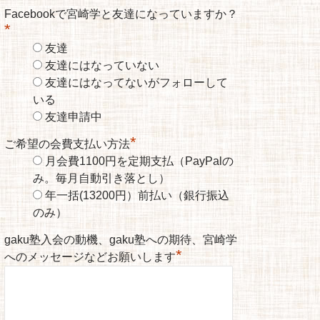
Facebookで宮崎学と友達になっていますか？
*
友達
友達にはなっていない
友達にはなってないがフォローして
いる
友達申請中
*
ご希望の会費支払い方法
月会費1100円を定期支払（PayPalの
み。毎月自動引き落とし）
年一括(13200円）前払い（銀行振込
のみ）
gaku塾入会の動機、gaku塾への期待、宮崎学
*
へのメッセージなどお願いします