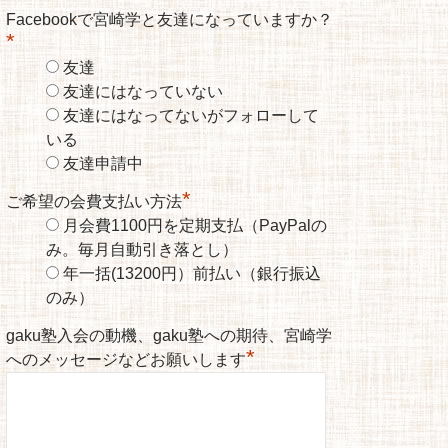
Facebookで宮崎学と友達になっていますか？
*
友達
友達にはなっていない
友達にはなってないがフォローして
いる
友達申請中
*
ご希望の会費支払い方法
月会費1100円を定期支払（PayPalの
み。毎月自動引き落とし）
年一括(13200円）前払い（銀行振込
のみ）
gaku塾入会の動機、gaku塾への期待、宮崎学
*
へのメッセージなどお願いします