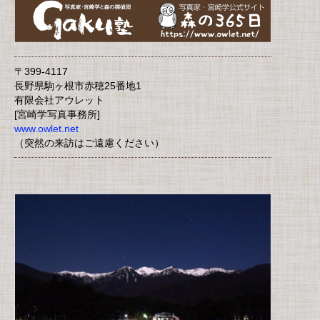
〒399-4117
長野県駒ヶ根市赤穂25番地1
有限会社アウレット
[宮崎学写真事務所]
www.owlet.net
（突然の来訪はご遠慮ください）