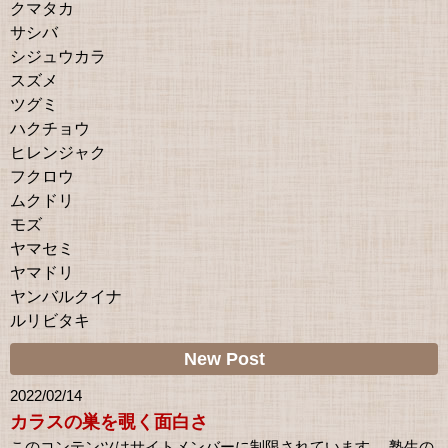
クマタカ
サシバ
シジュウカラ
スズメ
ツグミ
ハクチョウ
ヒレンジャク
フクロウ
ムクドリ
モズ
ヤマセミ
ヤマドリ
ヤンバルクイナ
ルリビタキ
New Post
2022/02/14
カラスの巣を覗く面白さ
このコンテンツはサイトメンバーに制限されています。 塾生の