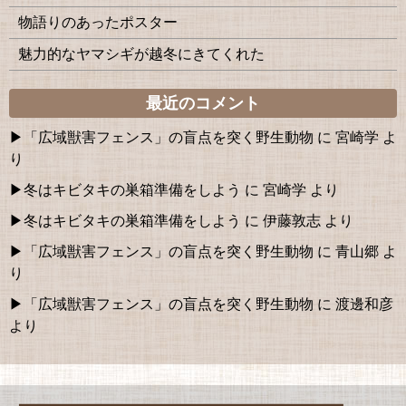
物語りのあったポスター
魅力的なヤマシギが越冬にきてくれた
最近のコメント
「広域獣害フェンス」の盲点を突く野生動物
に
宮崎学
よ
り
冬はキビタキの巣箱準備をしよう
に
宮崎学
より
冬はキビタキの巣箱準備をしよう
に
伊藤敦志
より
「広域獣害フェンス」の盲点を突く野生動物
に
青山郷
よ
り
「広域獣害フェンス」の盲点を突く野生動物
に
渡邊和彦
より