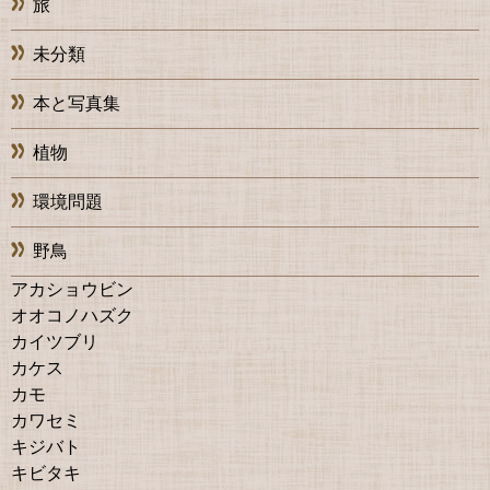
旅
未分類
本と写真集
植物
環境問題
野鳥
アカショウビン
オオコノハズク
カイツブリ
カケス
カモ
カワセミ
キジバト
キビタキ