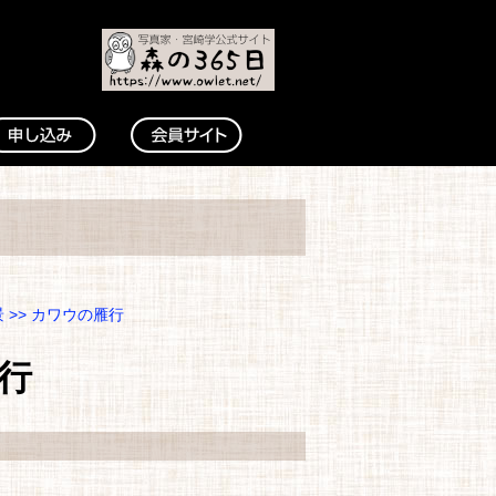
景
>> カワウの雁行
行