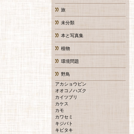
旅
未分類
本と写真集
植物
環境問題
野鳥
アカショウビン
オオコノハズク
カイツブリ
カケス
カモ
カワセミ
キジバト
キビタキ