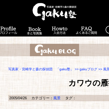
写真家・宮崎学と森の探偵団 「gaku塾」
>>
gakuブログ
>>
風
カワウの雁
2005/04/26
カテゴリー：
風景
タグ：