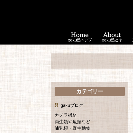
カテゴリー
gakuブログ
カメラ機材
両生類や魚類など
哺乳類・野生動物