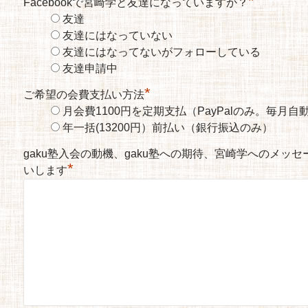
*
Facebookで宮崎学と友達になっていますか？
友達
友達にはなっていない
友達にはなってないがフォローしている
友達申請中
*
ご希望の会費支払い方法
月会費1100円を定期支払（PayPalのみ。毎月
年一括(13200円）前払い（銀行振込のみ）
gaku塾入会の動機、gaku塾への期待、宮崎学へのメッ
*
いします