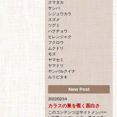
クマタカ
サシバ
シジュウカラ
スズメ
ツグミ
ハクチョウ
ヒレンジャク
フクロウ
ムクドリ
モズ
ヤマセミ
ヤマドリ
ヤンバルクイナ
ルリビタキ
New Post
2022/02/14
カラスの巣を覗く面白さ
このコンテンツはサイトメンバー