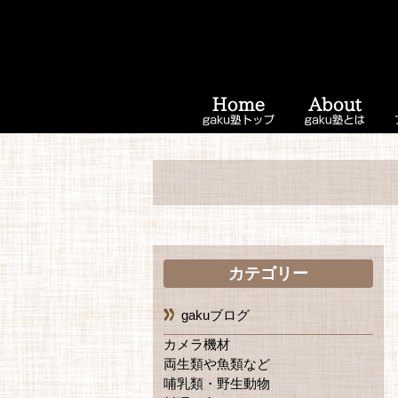
カテゴリー
gakuブログ
カメラ機材
両生類や魚類など
哺乳類・野生動物