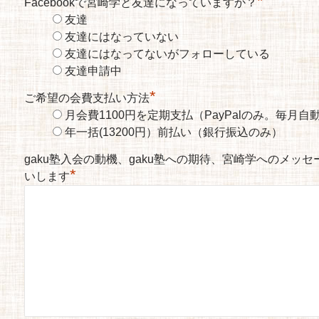
*
Facebookで宮崎学と友達になっていますか？
友達
友達にはなっていない
友達にはなってないがフォローしている
友達申請中
*
ご希望の会費支払い方法
月会費1100円を定期支払（PayPalのみ。毎月
年一括(13200円）前払い（銀行振込のみ）
gaku塾入会の動機、gaku塾への期待、宮崎学へのメッ
*
いします