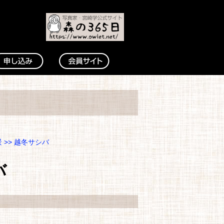
景
>> 越冬サシバ
バ