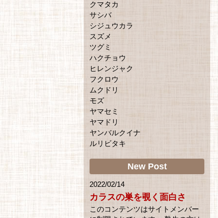
クマタカ
サシバ
シジュウカラ
スズメ
ツグミ
ハクチョウ
ヒレンジャク
フクロウ
ムクドリ
モズ
ヤマセミ
ヤマドリ
ヤンバルクイナ
ルリビタキ
New Post
2022/02/14
カラスの巣を覗く面白さ
このコンテンツはサイトメンバー