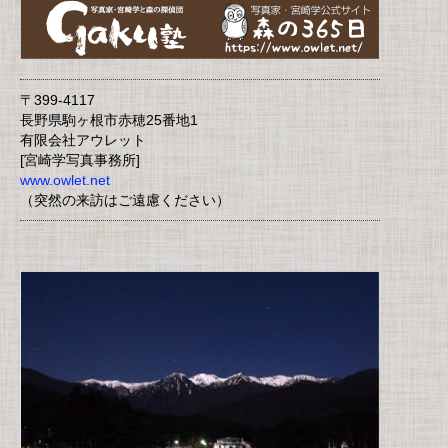
〒399-4117
長野県駒ヶ根市赤穂25番地1
有限会社アウレット
[宮崎学写真事務所]
www.owlet.net
（突然の来訪はご遠慮ください）