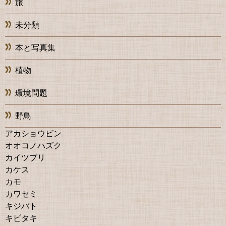
旅
未分類
本と写真集
植物
環境問題
野鳥
アカショウビン
オオコノハズク
カイツブリ
カケス
カモ
カワセミ
キジバト
キビタキ