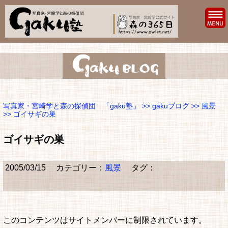
写真家・宮崎学と森の探偵団 「gaku塾」
>>
gakuブログ
>>
風景
>> ゴイサギの巣
ゴイサギの巣
2005/03/15
カテゴリー：
風景
タグ：
このコンテンツはサイトメンバーに制限されています。