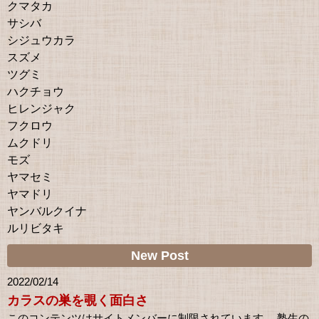
クマタカ
サシバ
シジュウカラ
スズメ
ツグミ
ハクチョウ
ヒレンジャク
フクロウ
ムクドリ
モズ
ヤマセミ
ヤマドリ
ヤンバルクイナ
ルリビタキ
New Post
2022/02/14
カラスの巣を覗く面白さ
このコンテンツはサイトメンバーに制限されています。 塾生の