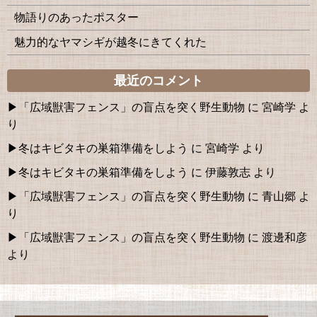
物語りのあったポスター
魅力的なヤマシギが越冬にきてくれた
最近のコメント
「広域獣害フェンス」の盲点を突く野生動物
に
宮崎学
よ
り
冬はキビタキの巣箱準備をしよう
に
宮崎学
より
冬はキビタキの巣箱準備をしよう
に
伊藤敦志
より
「広域獣害フェンス」の盲点を突く野生動物
に
青山郷
よ
り
「広域獣害フェンス」の盲点を突く野生動物
に
渡邊和彦
より