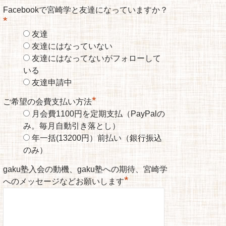
Facebookで宮崎学と友達になっていますか？
*
友達
友達にはなっていない
友達にはなってないがフォローして
いる
友達申請中
*
ご希望の会費支払い方法
月会費1100円を定期支払（PayPalの
み。毎月自動引き落とし）
年一括(13200円）前払い（銀行振込
のみ）
gaku塾入会の動機、gaku塾への期待、宮崎学
*
へのメッセージなどお願いします