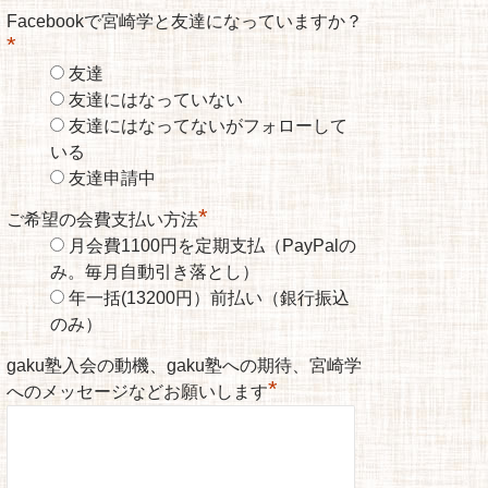
Facebookで宮崎学と友達になっていますか？
*
友達
友達にはなっていない
友達にはなってないがフォローして
いる
友達申請中
*
ご希望の会費支払い方法
月会費1100円を定期支払（PayPalの
み。毎月自動引き落とし）
年一括(13200円）前払い（銀行振込
のみ）
gaku塾入会の動機、gaku塾への期待、宮崎学
*
へのメッセージなどお願いします