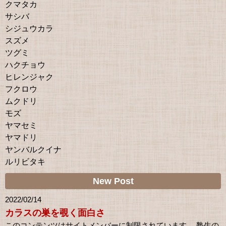
クマタカ
サシバ
シジュウカラ
スズメ
ツグミ
ハクチョウ
ヒレンジャク
フクロウ
ムクドリ
モズ
ヤマセミ
ヤマドリ
ヤンバルクイナ
ルリビタキ
New Post
2022/02/14
カラスの巣を覗く面白さ
このコンテンツはサイトメンバーに制限されています。 塾生の