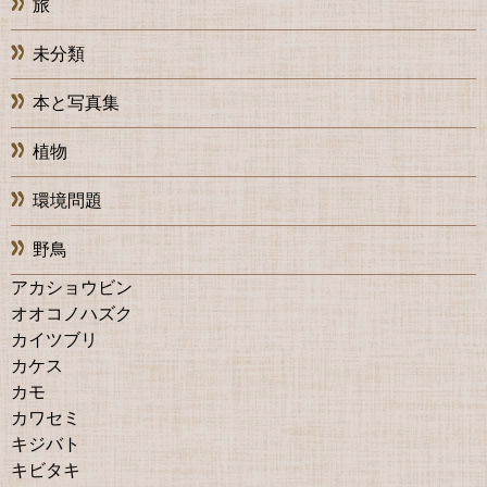
旅
未分類
本と写真集
植物
環境問題
野鳥
アカショウビン
オオコノハズク
カイツブリ
カケス
カモ
カワセミ
キジバト
キビタキ