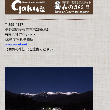
〒399-4117
長野県駒ヶ根市赤穂25番地1
有限会社アウレット
[宮崎学写真事務所]
www.owlet.net
（突然の来訪はご遠慮ください）