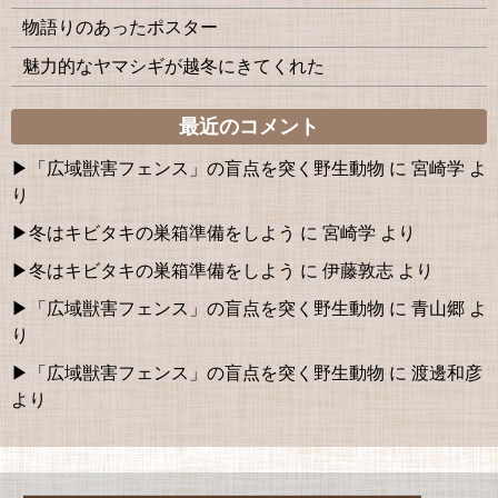
物語りのあったポスター
魅力的なヤマシギが越冬にきてくれた
最近のコメント
「広域獣害フェンス」の盲点を突く野生動物
に
宮崎学
よ
り
冬はキビタキの巣箱準備をしよう
に
宮崎学
より
冬はキビタキの巣箱準備をしよう
に
伊藤敦志
より
「広域獣害フェンス」の盲点を突く野生動物
に
青山郷
よ
り
「広域獣害フェンス」の盲点を突く野生動物
に
渡邊和彦
より