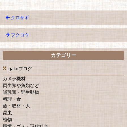
クロサギ
フクロウ
カテゴリー
gakuブログ
カメラ機材
両生類や魚類など
哺乳類・野生動物
料理・食
旅・取材・人
昆虫
植物
環境・ゴミ・現代社会