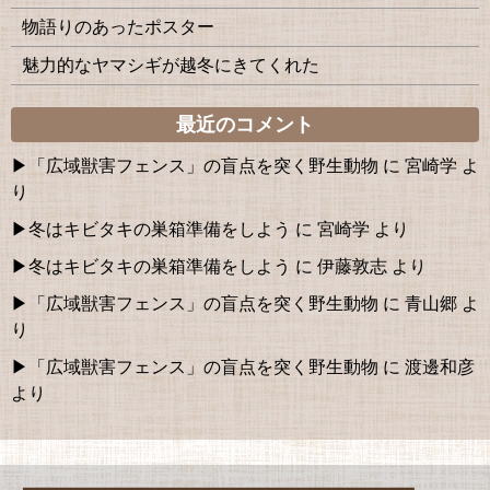
物語りのあったポスター
魅力的なヤマシギが越冬にきてくれた
最近のコメント
「広域獣害フェンス」の盲点を突く野生動物
に
宮崎学
よ
り
冬はキビタキの巣箱準備をしよう
に
宮崎学
より
冬はキビタキの巣箱準備をしよう
に
伊藤敦志
より
「広域獣害フェンス」の盲点を突く野生動物
に
青山郷
よ
り
「広域獣害フェンス」の盲点を突く野生動物
に
渡邊和彦
より