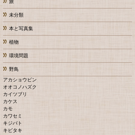
旅
未分類
本と写真集
植物
環境問題
野鳥
アカショウビン
オオコノハズク
カイツブリ
カケス
カモ
カワセミ
キジバト
キビタキ