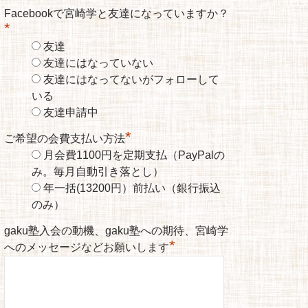
Facebookで宮崎学と友達になっていますか？
*
友達
友達にはなっていない
友達にはなってないがフォローして
いる
友達申請中
*
ご希望の会費支払い方法
月会費1100円を定期支払（PayPalの
み。毎月自動引き落とし）
年一括(13200円）前払い（銀行振込
のみ）
gaku塾入会の動機、gaku塾への期待、宮崎学
*
へのメッセージなどお願いします