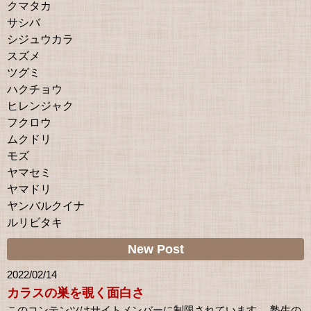
クマタカ
サシバ
シジュウカラ
スズメ
ツグミ
ハクチョウ
ヒレンジャク
フクロウ
ムクドリ
モズ
ヤマセミ
ヤマドリ
ヤンバルクイナ
ルリビタキ
New Post
2022/02/14
カラスの巣を覗く面白さ
このコンテンツはサイトメンバーに制限されています。 塾生の