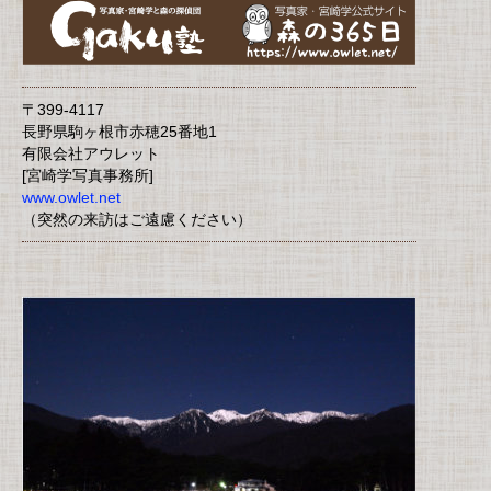
〒399-4117
長野県駒ヶ根市赤穂25番地1
有限会社アウレット
[宮崎学写真事務所]
www.owlet.net
（突然の来訪はご遠慮ください）