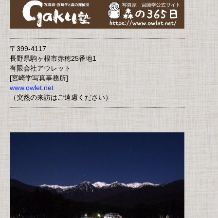
〒399-4117
長野県駒ヶ根市赤穂25番地1
有限会社アウレット
[宮崎学写真事務所]
www.owlet.net
（突然の来訪はご遠慮ください）