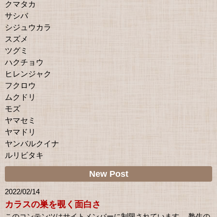
クマタカ
サシバ
シジュウカラ
スズメ
ツグミ
ハクチョウ
ヒレンジャク
フクロウ
ムクドリ
モズ
ヤマセミ
ヤマドリ
ヤンバルクイナ
ルリビタキ
New Post
2022/02/14
カラスの巣を覗く面白さ
このコンテンツはサイトメンバーに制限されています。 塾生の