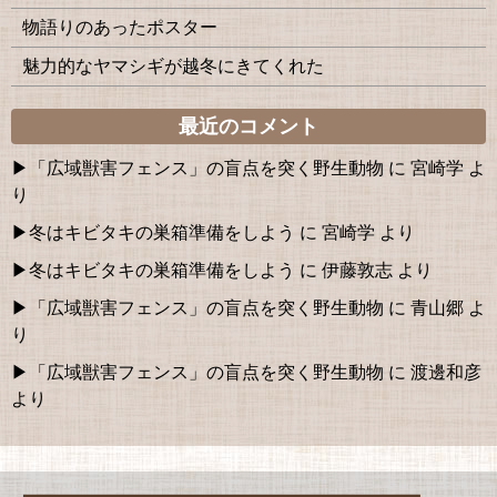
物語りのあったポスター
魅力的なヤマシギが越冬にきてくれた
最近のコメント
「広域獣害フェンス」の盲点を突く野生動物
に
宮崎学
よ
り
冬はキビタキの巣箱準備をしよう
に
宮崎学
より
冬はキビタキの巣箱準備をしよう
に
伊藤敦志
より
「広域獣害フェンス」の盲点を突く野生動物
に
青山郷
よ
り
「広域獣害フェンス」の盲点を突く野生動物
に
渡邊和彦
より