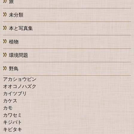
旅
未分類
本と写真集
植物
環境問題
野鳥
アカショウビン
オオコノハズク
カイツブリ
カケス
カモ
カワセミ
キジバト
キビタキ