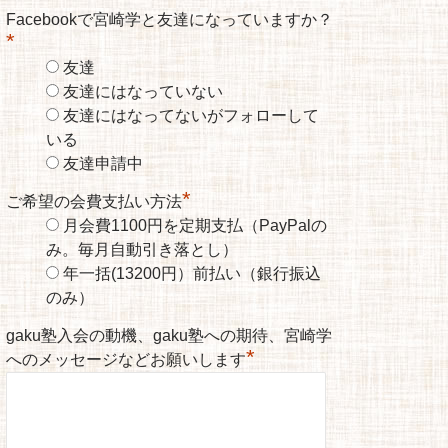
Facebookで宮崎学と友達になっていますか？
*
友達
友達にはなっていない
友達にはなってないがフォローして
いる
友達申請中
*
ご希望の会費支払い方法
月会費1100円を定期支払（PayPalの
み。毎月自動引き落とし）
年一括(13200円）前払い（銀行振込
のみ）
gaku塾入会の動機、gaku塾への期待、宮崎学
*
へのメッセージなどお願いします