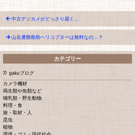
中古デジカメがどっさり届く…
山岳遭難救助ヘリコプターは無料なの…？
カテゴリー
gakuブログ
カメラ機材
両生類や魚類など
哺乳類・野生動物
料理・食
旅・取材・人
昆虫
植物
環境・ゴミ・現代社会