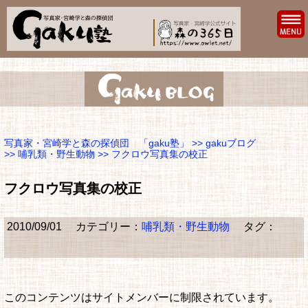
写真家・宮崎学と森の探偵団 「gaku塾」
>>
gakuブログ
>>
哺乳類・野生動物
>> フクロウ写真集の校正
フクロウ写真集の校正
2010/09/01
カテゴリー：
哺乳類・野生動物
タグ：
このコンテンツはサイトメンバーに制限されています。