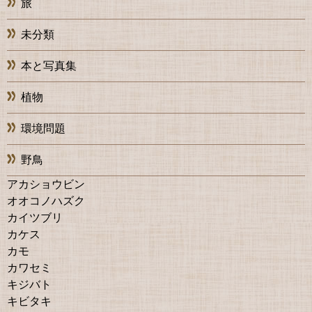
旅
未分類
本と写真集
植物
環境問題
野鳥
アカショウビン
オオコノハズク
カイツブリ
カケス
カモ
カワセミ
キジバト
キビタキ