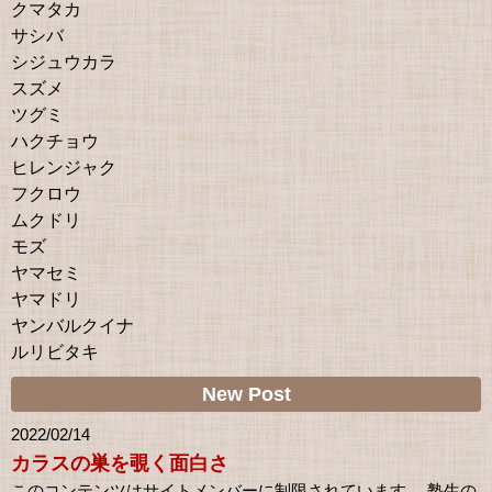
クマタカ
サシバ
シジュウカラ
スズメ
ツグミ
ハクチョウ
ヒレンジャク
フクロウ
ムクドリ
モズ
ヤマセミ
ヤマドリ
ヤンバルクイナ
ルリビタキ
New Post
2022/02/14
カラスの巣を覗く面白さ
このコンテンツはサイトメンバーに制限されています。 塾生の