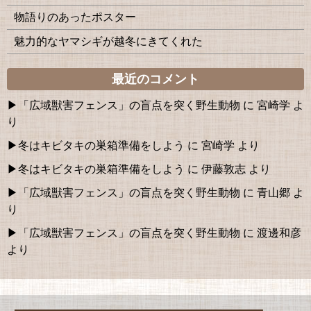
物語りのあったポスター
魅力的なヤマシギが越冬にきてくれた
最近のコメント
「広域獣害フェンス」の盲点を突く野生動物
に
宮崎学
よ
り
冬はキビタキの巣箱準備をしよう
に
宮崎学
より
冬はキビタキの巣箱準備をしよう
に
伊藤敦志
より
「広域獣害フェンス」の盲点を突く野生動物
に
青山郷
よ
り
「広域獣害フェンス」の盲点を突く野生動物
に
渡邊和彦
より