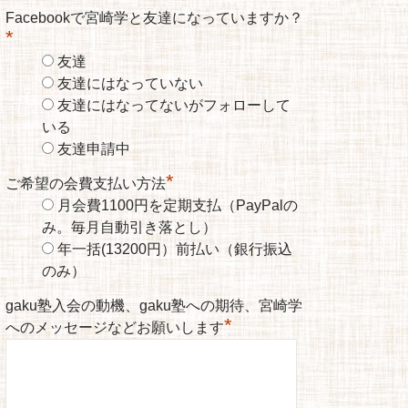
Facebookで宮崎学と友達になっていますか？
*
友達
友達にはなっていない
友達にはなってないがフォローして
いる
友達申請中
*
ご希望の会費支払い方法
月会費1100円を定期支払（PayPalの
み。毎月自動引き落とし）
年一括(13200円）前払い（銀行振込
のみ）
gaku塾入会の動機、gaku塾への期待、宮崎学
*
へのメッセージなどお願いします