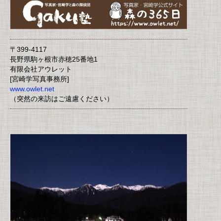
〒399-4117
長野県駒ヶ根市赤穂25番地1
有限会社アウレット
[宮崎学写真事務所]
www.owlet.net
（突然の来訪はご遠慮ください）