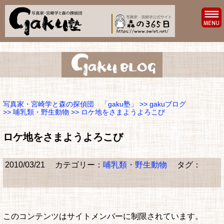
写真家・宮崎学と森の探偵団 「gaku塾」
>>
gakuブログ
>>
哺乳類・野生動物
>> ロケ地をさまようよろこび
ロケ地をさまようよろこび
2010/03/21
カテゴリー：
哺乳類・野生動物
タグ：
このコンテンツはサイトメンバーに制限されています。