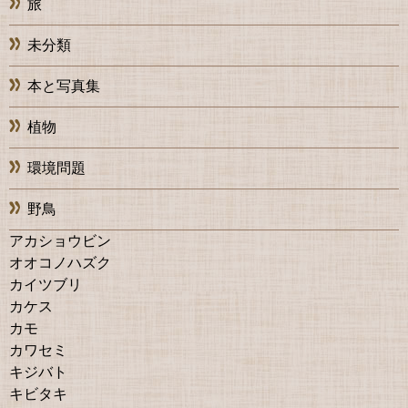
旅
未分類
本と写真集
植物
環境問題
野鳥
アカショウビン
オオコノハズク
カイツブリ
カケス
カモ
カワセミ
キジバト
キビタキ