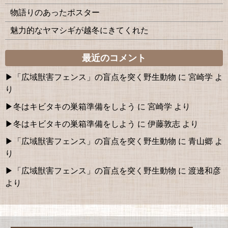
物語りのあったポスター
魅力的なヤマシギが越冬にきてくれた
最近のコメント
「広域獣害フェンス」の盲点を突く野生動物
に
宮崎学
よ
り
冬はキビタキの巣箱準備をしよう
に
宮崎学
より
冬はキビタキの巣箱準備をしよう
に
伊藤敦志
より
「広域獣害フェンス」の盲点を突く野生動物
に
青山郷
よ
り
「広域獣害フェンス」の盲点を突く野生動物
に
渡邊和彦
より