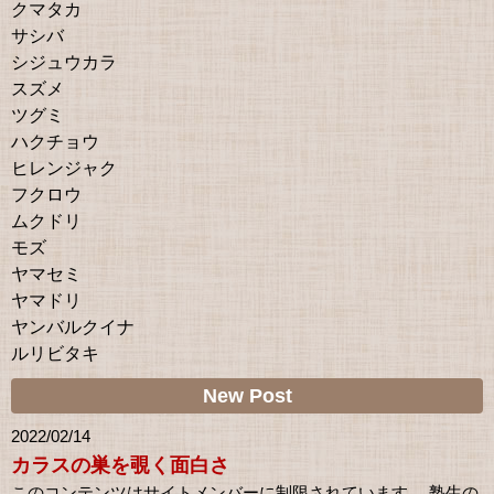
クマタカ
サシバ
シジュウカラ
スズメ
ツグミ
ハクチョウ
ヒレンジャク
フクロウ
ムクドリ
モズ
ヤマセミ
ヤマドリ
ヤンバルクイナ
ルリビタキ
New Post
2022/02/14
カラスの巣を覗く面白さ
このコンテンツはサイトメンバーに制限されています。 塾生の