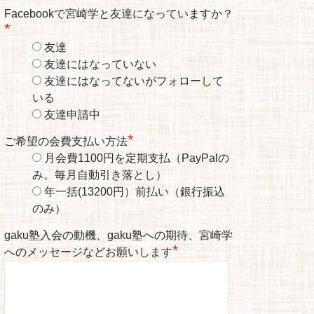
Facebookで宮崎学と友達になっていますか？
*
友達
友達にはなっていない
友達にはなってないがフォローして
いる
友達申請中
*
ご希望の会費支払い方法
月会費1100円を定期支払（PayPalの
み。毎月自動引き落とし）
年一括(13200円）前払い（銀行振込
のみ）
gaku塾入会の動機、gaku塾への期待、宮崎学
*
へのメッセージなどお願いします