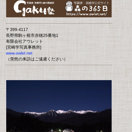
〒399-4117
長野県駒ヶ根市赤穂25番地1
有限会社アウレット
[宮崎学写真事務所]
www.owlet.net
（突然の来訪はご遠慮ください）