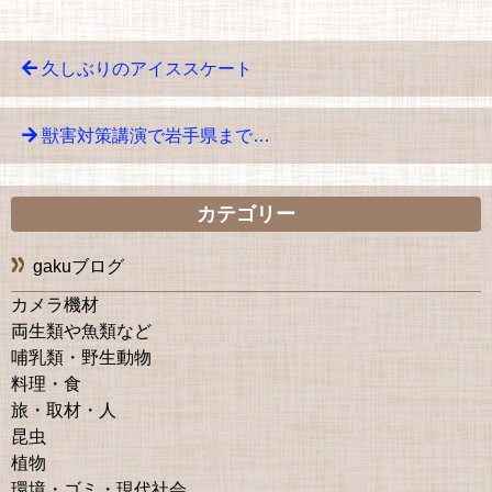
久しぶりのアイススケート
獣害対策講演で岩手県まで…
カテゴリー
gakuブログ
カメラ機材
両生類や魚類など
哺乳類・野生動物
料理・食
旅・取材・人
昆虫
植物
環境・ゴミ・現代社会