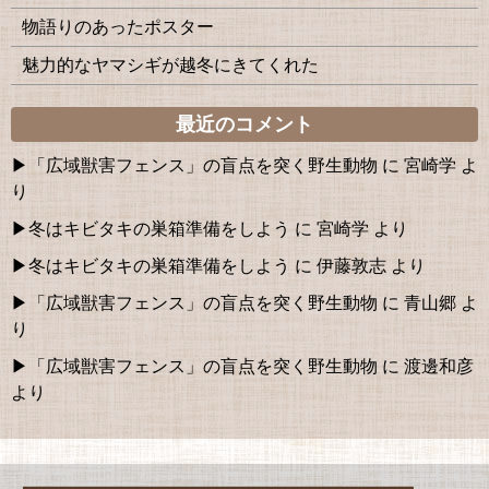
物語りのあったポスター
魅力的なヤマシギが越冬にきてくれた
最近のコメント
「広域獣害フェンス」の盲点を突く野生動物
に
宮崎学
よ
り
冬はキビタキの巣箱準備をしよう
に
宮崎学
より
冬はキビタキの巣箱準備をしよう
に
伊藤敦志
より
「広域獣害フェンス」の盲点を突く野生動物
に
青山郷
よ
り
「広域獣害フェンス」の盲点を突く野生動物
に
渡邊和彦
より