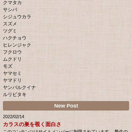
クマタカ
サシバ
シジュウカラ
スズメ
ツグミ
ハクチョウ
ヒレンジャク
フクロウ
ムクドリ
モズ
ヤマセミ
ヤマドリ
ヤンバルクイナ
ルリビタキ
New Post
2022/02/14
カラスの巣を覗く面白さ
このコンテンツはサイトメンバーに制限されています。 塾生の