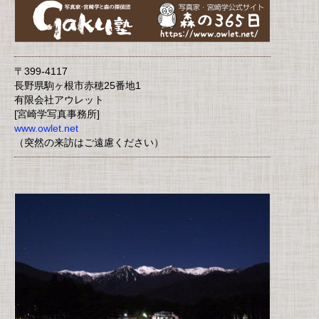
〒399-4117
長野県駒ヶ根市赤穂25番地1
有限会社アウレット
[宮崎学写真事務所]
www.owlet.net
（突然の来訪はご遠慮ください）