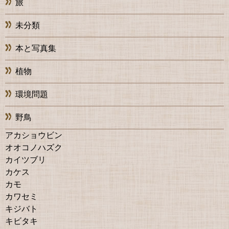
旅
未分類
本と写真集
植物
環境問題
野鳥
アカショウビン
オオコノハズク
カイツブリ
カケス
カモ
カワセミ
キジバト
キビタキ