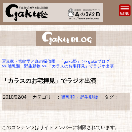
写真家・宮崎学と森の探偵団 「gaku塾」
>>
gakuブログ
>>
哺乳類・野生動物
>> 「カラスのお宅拝見」でラジオ出演
「カラスのお宅拝見」でラジオ出演
2010/02/04
カテゴリー：
哺乳類・野生動物
タグ：
このコンテンツはサイトメンバーに制限されています。