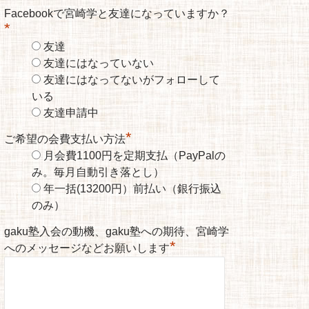
Facebookで宮崎学と友達になっていますか？
*
友達
友達にはなっていない
友達にはなってないがフォローして
いる
友達申請中
*
ご希望の会費支払い方法
月会費1100円を定期支払（PayPalの
み。毎月自動引き落とし）
年一括(13200円）前払い（銀行振込
のみ）
gaku塾入会の動機、gaku塾への期待、宮崎学
*
へのメッセージなどお願いします