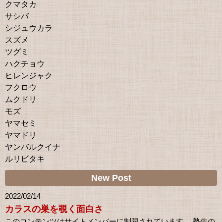
クマタカ
サシバ
シジュウカラ
スズメ
ツグミ
ハクチョウ
ヒレンジャク
フクロウ
ムクドリ
モズ
ヤマセミ
ヤマドリ
ヤンバルクイナ
ルリビタキ
New Post
2022/02/14
カラスの巣を覗く面白さ
このコンテンツはサイトメンバーに制限されています。 塾生の