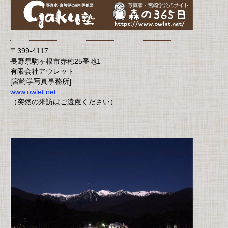
〒399-4117
長野県駒ヶ根市赤穂25番地1
有限会社アウレット
[宮崎学写真事務所]
www.owlet.net
（突然の来訪はご遠慮ください）