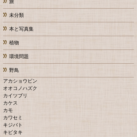
旅
未分類
本と写真集
植物
環境問題
野鳥
アカショウビン
オオコノハズク
カイツブリ
カケス
カモ
カワセミ
キジバト
キビタキ