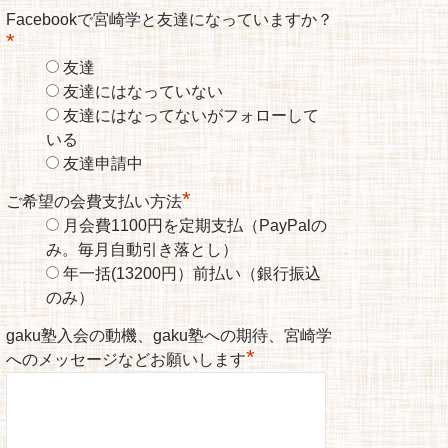
Facebookで宮崎学と友達になっていますか？
*
友達
友達にはなっていない
友達にはなってないがフォローして
いる
友達申請中
*
ご希望の会費支払い方法
月会費1100円を定期支払（PayPalの
み。毎月自動引き落とし）
年一括(13200円）前払い（銀行振込
のみ）
gaku塾入会の動機、gaku塾への期待、宮崎学
*
へのメッセージなどお願いします