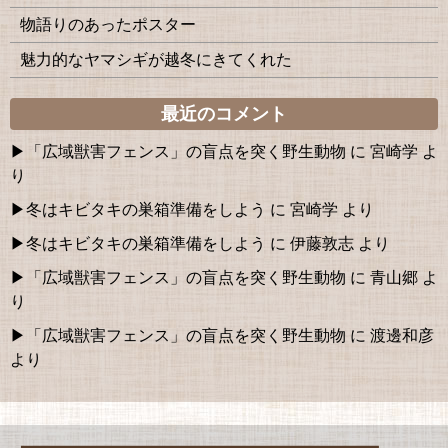
物語りのあったポスター
魅力的なヤマシギが越冬にきてくれた
最近のコメント
「広域獣害フェンス」の盲点を突く野生動物
に
宮崎学
よ
り
冬はキビタキの巣箱準備をしよう
に
宮崎学
より
冬はキビタキの巣箱準備をしよう
に
伊藤敦志
より
「広域獣害フェンス」の盲点を突く野生動物
に
青山郷
よ
り
「広域獣害フェンス」の盲点を突く野生動物
に
渡邊和彦
より