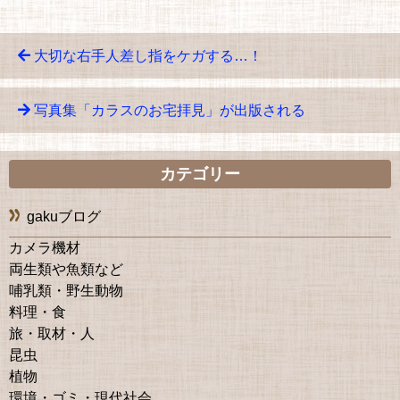
大切な右手人差し指をケガする…！
写真集「カラスのお宅拝見」が出版される
カテゴリー
gakuブログ
カメラ機材
両生類や魚類など
哺乳類・野生動物
料理・食
旅・取材・人
昆虫
植物
環境・ゴミ・現代社会