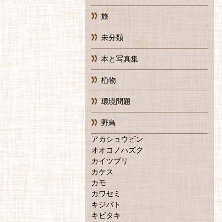
旅
未分類
本と写真集
植物
環境問題
野鳥
アカショウビン
オオコノハズク
カイツブリ
カケス
カモ
カワセミ
キジバト
キビタキ