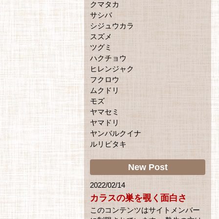
クマタカ
サシバ
シジュウカラ
スズメ
ツグミ
ハクチョウ
ヒレンジャク
フクロウ
ムクドリ
モズ
ヤマセミ
ヤマドリ
ヤンバルクイナ
ルリビタキ
New Post
2022/02/14
カラスの巣を覗く面白さ
このコンテンツはサイトメンバー