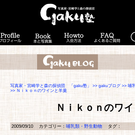
写真家・宮崎学と森の探偵団 「gaku塾」
>>
gakuブログ
>>
哺
>> Ｎｉｋｏｎのワインと羊羹
Ｎｉｋｏｎのワイ
2009/09/10
カテゴリー：
哺乳類・野生動物
タグ：