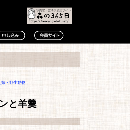
乳類・野生動物
ンと羊羹