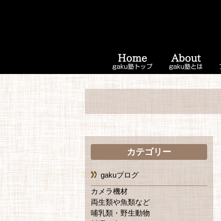
カテゴリー
gakuブログ
カメラ機材
両生類や魚類など
哺乳類・野生動物