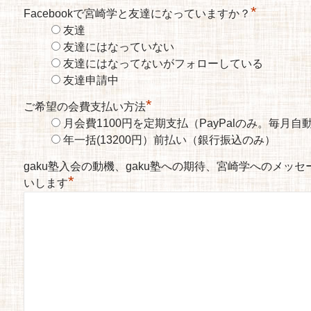
*
Facebookで宮崎学と友達になっていますか？
友達
友達にはなっていない
友達にはなってないがフォローしている
友達申請中
*
ご希望の会費支払い方法
月会費1100円を定期支払（PayPalのみ。毎月
年一括(13200円）前払い（銀行振込のみ）
gaku塾入会の動機、gaku塾への期待、宮崎学へのメッ
*
いします