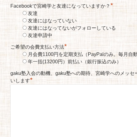
*
Facebookで宮崎学と友達になっていますか？
友達
友達にはなっていない
友達にはなってないがフォローしている
友達申請中
*
ご希望の会費支払い方法
月会費1100円を定期支払（PayPalのみ。毎月
年一括(13200円）前払い（銀行振込のみ）
gaku塾入会の動機、gaku塾への期待、宮崎学へのメッ
*
いします