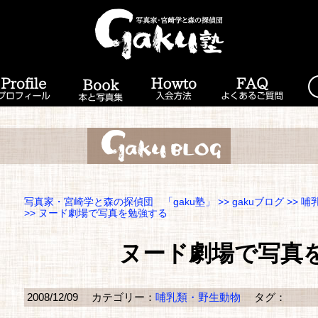
写真家・宮崎学と森の探偵団 「gaku塾」
>>
gakuブログ
>>
哺
>> ヌード劇場で写真を勉強する
ヌード劇場で写真
2008/12/09
カテゴリー：
哺乳類・野生動物
タグ：