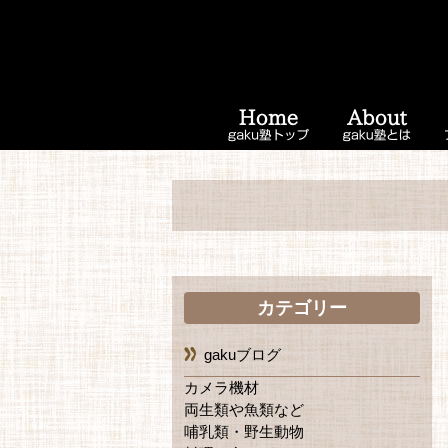
カテゴリー
gakuブログ
カメラ機材
両生類や魚類など
哺乳類・野生動物