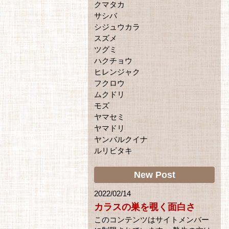
クマタカ
サシバ
シジュウカラ
スズメ
ツグミ
ハクチョウ
ヒレンジャク
フクロウ
ムクドリ
モズ
ヤマセミ
ヤマドリ
ヤンバルクイナ
ルリビタキ
New Post
2022/02/14
カラスの巣を覗く面白さ
このコンテンツはサイトメンバー