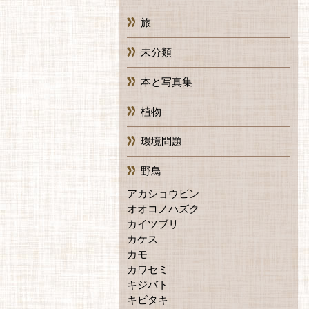
旅
未分類
本と写真集
植物
環境問題
野鳥
アカショウビン
オオコノハズク
カイツブリ
カケス
カモ
カワセミ
キジバト
キビタキ