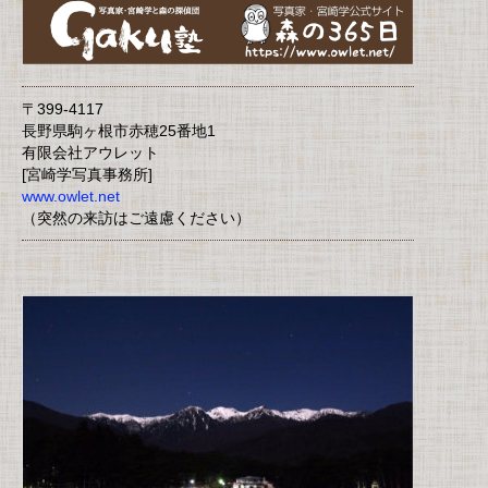
〒399-4117
長野県駒ヶ根市赤穂25番地1
有限会社アウレット
[宮崎学写真事務所]
www.owlet.net
（突然の来訪はご遠慮ください）