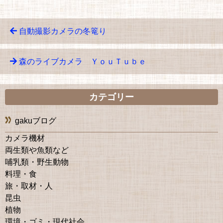
自動撮影カメラの冬篭り
森のライブカメラ ＹｏｕＴｕｂｅ
カテゴリー
gakuブログ
カメラ機材
両生類や魚類など
哺乳類・野生動物
料理・食
旅・取材・人
昆虫
植物
環境・ゴミ・現代社会