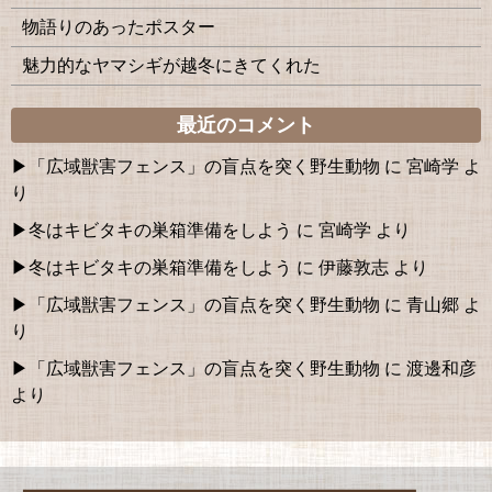
物語りのあったポスター
魅力的なヤマシギが越冬にきてくれた
最近のコメント
「広域獣害フェンス」の盲点を突く野生動物
に
宮崎学
よ
り
冬はキビタキの巣箱準備をしよう
に
宮崎学
より
冬はキビタキの巣箱準備をしよう
に
伊藤敦志
より
「広域獣害フェンス」の盲点を突く野生動物
に
青山郷
よ
り
「広域獣害フェンス」の盲点を突く野生動物
に
渡邊和彦
より