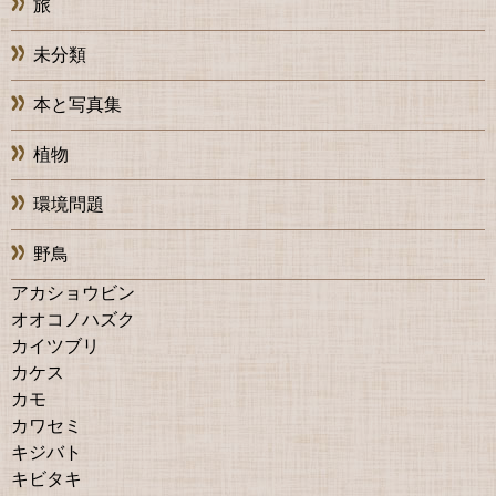
旅
未分類
本と写真集
植物
環境問題
野鳥
アカショウビン
オオコノハズク
カイツブリ
カケス
カモ
カワセミ
キジバト
キビタキ