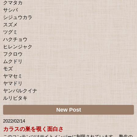
クマタカ
サシバ
シジュウカラ
スズメ
ツグミ
ハクチョウ
ヒレンジャク
フクロウ
ムクドリ
モズ
ヤマセミ
ヤマドリ
ヤンバルクイナ
ルリビタキ
New Post
2022/02/14
カラスの巣を覗く面白さ
このコンテンツはサイトメンバーに制限されています。 塾生の