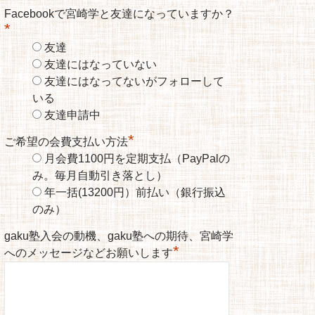
Facebookで宮崎学と友達になっていますか？
*
友達
友達にはなっていない
友達にはなってないがフォローして
いる
友達申請中
*
ご希望の会費支払い方法
月会費1100円を定期支払（PayPalの
み。毎月自動引き落とし）
年一括(13200円）前払い（銀行振込
のみ）
gaku塾入会の動機、gaku塾への期待、宮崎学
*
へのメッセージなどお願いします