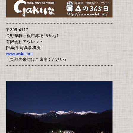
〒399-4117
長野県駒ヶ根市赤穂25番地1
有限会社アウレット
[宮崎学写真事務所]
www.owlet.net
（突然の来訪はご遠慮ください）