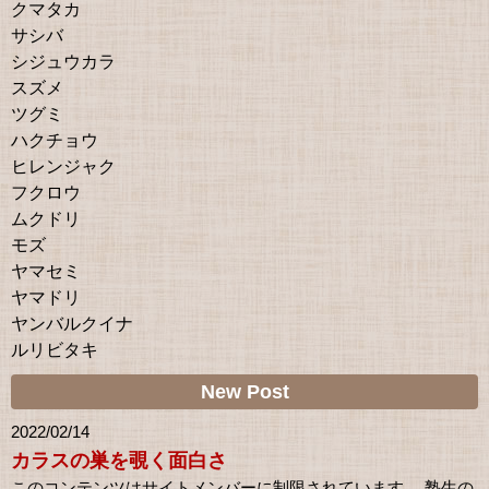
クマタカ
サシバ
シジュウカラ
スズメ
ツグミ
ハクチョウ
ヒレンジャク
フクロウ
ムクドリ
モズ
ヤマセミ
ヤマドリ
ヤンバルクイナ
ルリビタキ
New Post
2022/02/14
カラスの巣を覗く面白さ
このコンテンツはサイトメンバーに制限されています。 塾生の