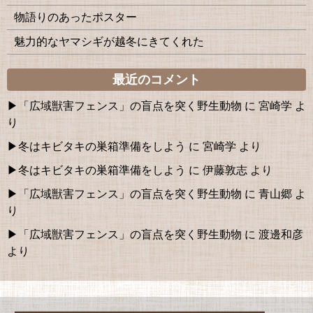
物語りのあったポスター
魅力的なヤマシギが越冬にきてくれた
最近のコメント
「広域獣害フェンス」の盲点を突く野生動物
に
宮崎学
よ
り
冬はキビタキの巣箱準備をしよう
に
宮崎学
より
冬はキビタキの巣箱準備をしよう
に
伊藤敦志
より
「広域獣害フェンス」の盲点を突く野生動物
に
青山郷
よ
り
「広域獣害フェンス」の盲点を突く野生動物
に
渡邊和彦
より