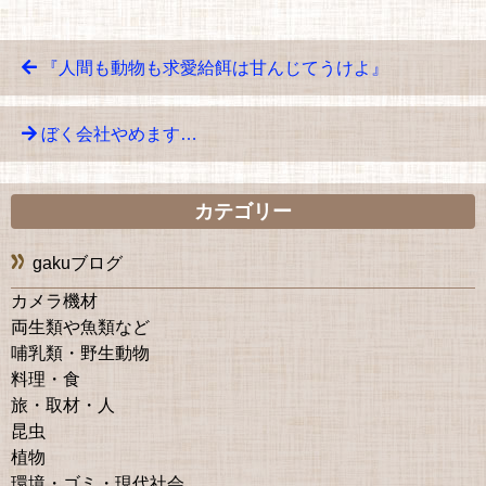
『人間も動物も求愛給餌は甘んじてうけよ』
ぼく会社やめます…
カテゴリー
gakuブログ
カメラ機材
両生類や魚類など
哺乳類・野生動物
料理・食
旅・取材・人
昆虫
植物
環境・ゴミ・現代社会