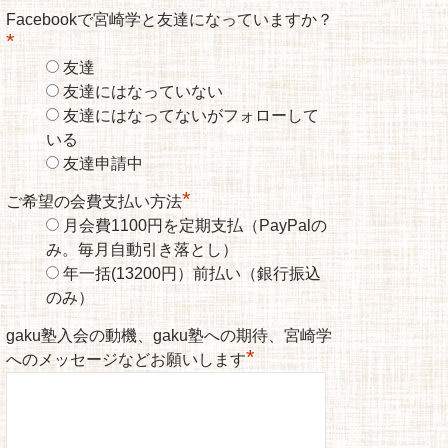
Facebookで宮崎学と友達になっていますか？
*
友達
友達にはなっていない
友達にはなってないがフォローして
いる
友達申請中
*
ご希望の会費支払い方法
月会費1100円を定期支払（PayPalの
み。毎月自動引き落とし）
年一括(13200円）前払い（銀行振込
のみ）
gaku塾入会の動機、gaku塾への期待、宮崎学
*
へのメッセージなどお願いします