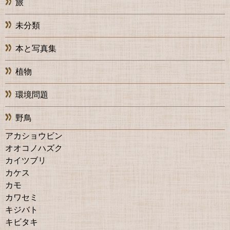
旅
未分類
本と写真集
植物
環境問題
野鳥
アカショウビン
オオコノハズク
カイツブリ
カケス
カモ
カワセミ
キジバト
キビタキ