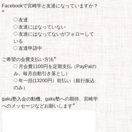
Facebookで宮崎学と友達になっていますか？
*
友達
友達にはなっていない
友達にはなってないがフォローして
いる
友達申請中
*
ご希望の会費支払い方法
月会費1100円を定期支払（PayPalの
み。毎月自動引き落とし）
年一括(13200円）前払い（銀行振込
のみ）
gaku塾入会の動機、gaku塾への期待、宮崎学
*
へのメッセージなどお願いします