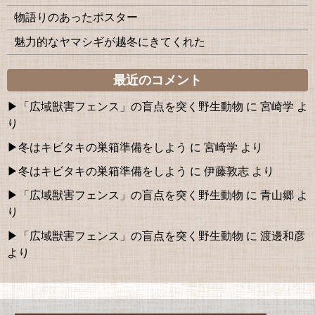
物語りのあったポスター
魅力的なヤマシギが越冬にきてくれた
最近のコメント
「広域獣害フェンス」の盲点を突く野生動物
に
宮崎学
よ
り
冬はキビタキの巣箱準備をしよう
に
宮崎学
より
冬はキビタキの巣箱準備をしよう
に
伊藤敦志
より
「広域獣害フェンス」の盲点を突く野生動物
に
青山郷
よ
り
「広域獣害フェンス」の盲点を突く野生動物
に
渡邊和彦
より