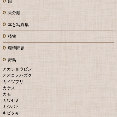
旅
未分類
本と写真集
植物
環境問題
野鳥
アカショウビン
オオコノハズク
カイツブリ
カケス
カモ
カワセミ
キジバト
キビタキ