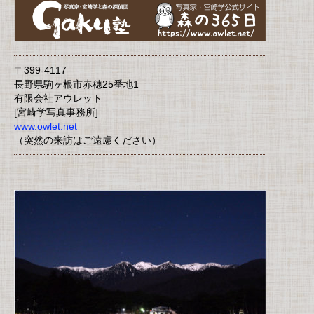
〒399-4117
長野県駒ヶ根市赤穂25番地1
有限会社アウレット
[宮崎学写真事務所]
www.owlet.net
（突然の来訪はご遠慮ください）