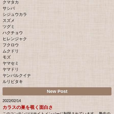
クマタカ
サシバ
シジュウカラ
スズメ
ツグミ
ハクチョウ
ヒレンジャク
フクロウ
ムクドリ
モズ
ヤマセミ
ヤマドリ
ヤンバルクイナ
ルリビタキ
New Post
2022/02/14
カラスの巣を覗く面白さ
このコンテンツはサイトメンバーに制限されています。 塾生の