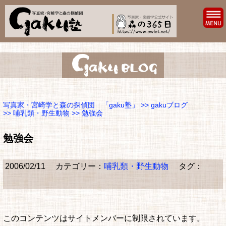
写真家・宮崎学と森の探偵団 「gaku塾」
>>
gakuブログ
>>
哺乳類・野生動物
>> 勉強会
勉強会
2006/02/11
カテゴリー：
哺乳類・野生動物
タグ：
このコンテンツはサイトメンバーに制限されています。