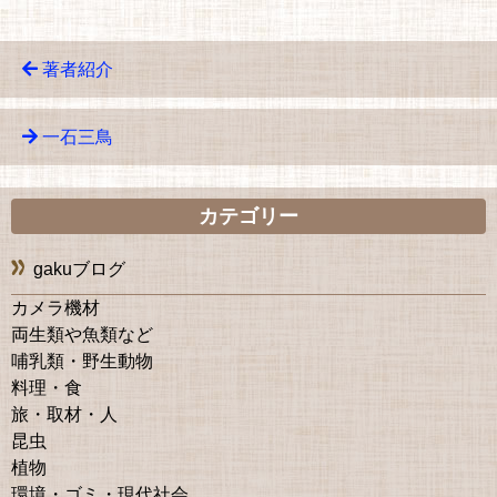
著者紹介
一石三鳥
カテゴリー
gakuブログ
カメラ機材
両生類や魚類など
哺乳類・野生動物
料理・食
旅・取材・人
昆虫
植物
環境・ゴミ・現代社会