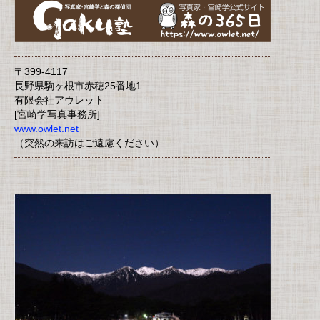
〒399-4117
長野県駒ヶ根市赤穂25番地1
有限会社アウレット
[宮崎学写真事務所]
www.owlet.net
（突然の来訪はご遠慮ください）