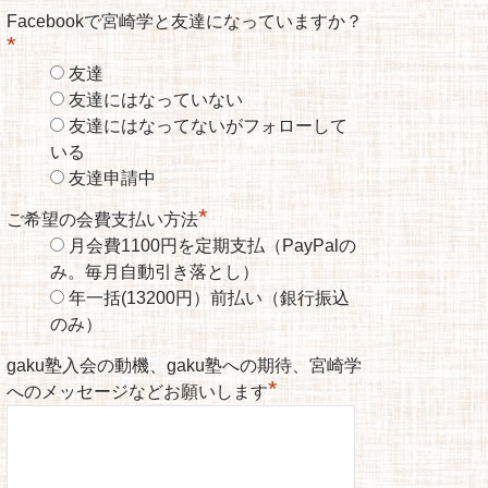
Facebookで宮崎学と友達になっていますか？
*
友達
友達にはなっていない
友達にはなってないがフォローして
いる
友達申請中
*
ご希望の会費支払い方法
月会費1100円を定期支払（PayPalの
み。毎月自動引き落とし）
年一括(13200円）前払い（銀行振込
のみ）
gaku塾入会の動機、gaku塾への期待、宮崎学
*
へのメッセージなどお願いします