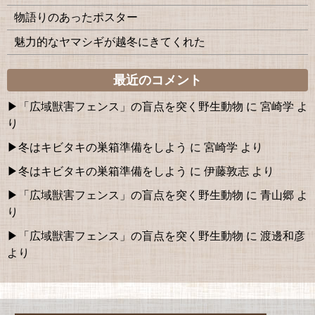
物語りのあったポスター
魅力的なヤマシギが越冬にきてくれた
最近のコメント
「広域獣害フェンス」の盲点を突く野生動物
に
宮崎学
よ
り
冬はキビタキの巣箱準備をしよう
に
宮崎学
より
冬はキビタキの巣箱準備をしよう
に
伊藤敦志
より
「広域獣害フェンス」の盲点を突く野生動物
に
青山郷
よ
り
「広域獣害フェンス」の盲点を突く野生動物
に
渡邊和彦
より