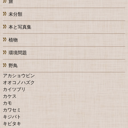
旅
未分類
本と写真集
植物
環境問題
野鳥
アカショウビン
オオコノハズク
カイツブリ
カケス
カモ
カワセミ
キジバト
キビタキ