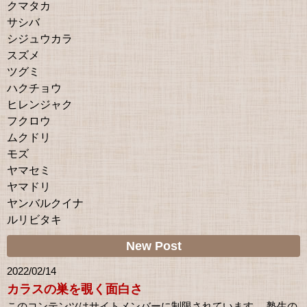
クマタカ
サシバ
シジュウカラ
スズメ
ツグミ
ハクチョウ
ヒレンジャク
フクロウ
ムクドリ
モズ
ヤマセミ
ヤマドリ
ヤンバルクイナ
ルリビタキ
New Post
2022/02/14
カラスの巣を覗く面白さ
このコンテンツはサイトメンバーに制限されています。 塾生の