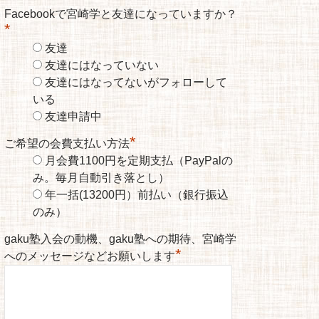
Facebookで宮崎学と友達になっていますか？
*
友達
友達にはなっていない
友達にはなってないがフォローして
いる
友達申請中
*
ご希望の会費支払い方法
月会費1100円を定期支払（PayPalの
み。毎月自動引き落とし）
年一括(13200円）前払い（銀行振込
のみ）
gaku塾入会の動機、gaku塾への期待、宮崎学
*
へのメッセージなどお願いします