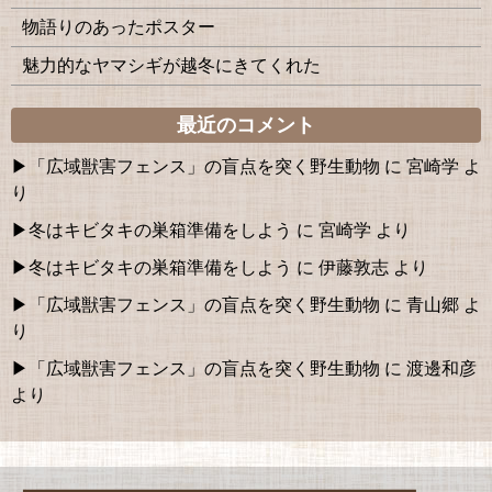
物語りのあったポスター
魅力的なヤマシギが越冬にきてくれた
最近のコメント
「広域獣害フェンス」の盲点を突く野生動物
に
宮崎学
よ
り
冬はキビタキの巣箱準備をしよう
に
宮崎学
より
冬はキビタキの巣箱準備をしよう
に
伊藤敦志
より
「広域獣害フェンス」の盲点を突く野生動物
に
青山郷
よ
り
「広域獣害フェンス」の盲点を突く野生動物
に
渡邊和彦
より