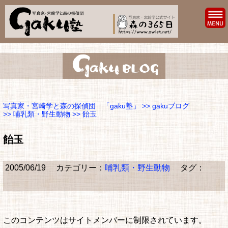
写真家・宮崎学と森の探偵団 「gaku塾」
>>
gakuブログ
>>
哺乳類・野生動物
>> 飴玉
飴玉
2005/06/19
カテゴリー：
哺乳類・野生動物
タグ：
このコンテンツはサイトメンバーに制限されています。