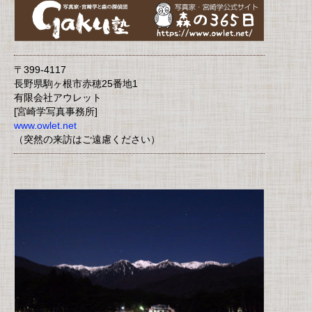
〒399-4117
長野県駒ヶ根市赤穂25番地1
有限会社アウレット
[宮崎学写真事務所]
www.owlet.net
（突然の来訪はご遠慮ください）