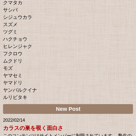
クマタカ
サシバ
シジュウカラ
スズメ
ツグミ
ハクチョウ
ヒレンジャク
フクロウ
ムクドリ
モズ
ヤマセミ
ヤマドリ
ヤンバルクイナ
ルリビタキ
New Post
2022/02/14
カラスの巣を覗く面白さ
このコンテンツはサイトメンバーに制限されています。 塾生の