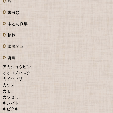
旅
未分類
本と写真集
植物
環境問題
野鳥
アカショウビン
オオコノハズク
カイツブリ
カケス
カモ
カワセミ
キジバト
キビタキ