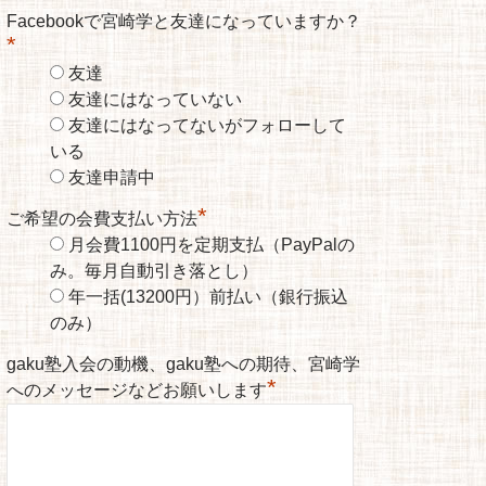
Facebookで宮崎学と友達になっていますか？
*
友達
友達にはなっていない
友達にはなってないがフォローして
いる
友達申請中
*
ご希望の会費支払い方法
月会費1100円を定期支払（PayPalの
み。毎月自動引き落とし）
年一括(13200円）前払い（銀行振込
のみ）
gaku塾入会の動機、gaku塾への期待、宮崎学
*
へのメッセージなどお願いします