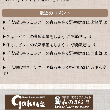
最近のコメント
「広域獣害フェンス」の盲点を突く野生動物
に
宮崎学
よ
り
冬はキビタキの巣箱準備をしよう
に
宮崎学
より
冬はキビタキの巣箱準備をしよう
に
伊藤敦志
より
「広域獣害フェンス」の盲点を突く野生動物
に
青山郷
よ
り
「広域獣害フェンス」の盲点を突く野生動物
に
渡邊和彦
より