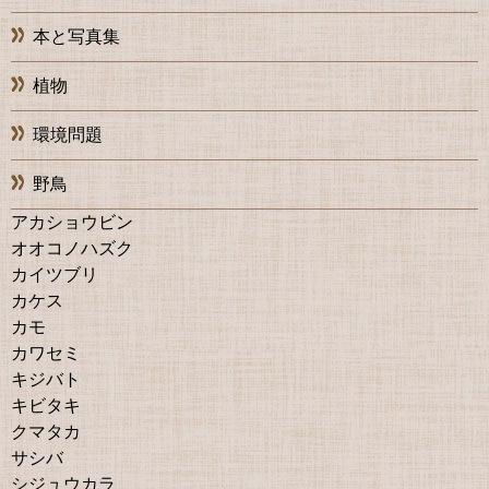
本と写真集
植物
環境問題
野鳥
アカショウビン
オオコノハズク
カイツブリ
カケス
カモ
カワセミ
キジバト
キビタキ
クマタカ
サシバ
シジュウカラ