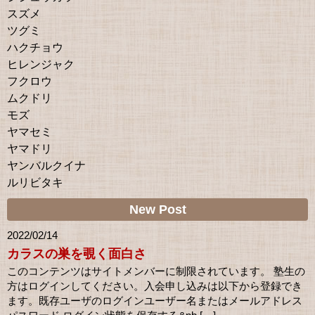
スズメ
ツグミ
ハクチョウ
ヒレンジャク
フクロウ
ムクドリ
モズ
ヤマセミ
ヤマドリ
ヤンバルクイナ
ルリビタキ
New Post
2022/02/14
カラスの巣を覗く面白さ
このコンテンツはサイトメンバーに制限されています。 塾生の
方はログインしてください。入会申し込みは以下から登録でき
ます。既存ユーザのログインユーザー名またはメールアドレス