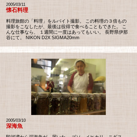
2005/03/11
懐石料理
料理旅館の「料理」をルバイト撮影。 この料理の３倍もの
撮影をこなしたが、最後は役得で食べることもできた。 こ
んな仕事なら、 １週間に一度はあってもいい。 長野県伊那
谷にて。 NIKON D2X SIGMA20mm
2005/03/10
深海魚
駿河湾から深海魚が、届いた。 ゴソ、メヒカリ、ニギス、