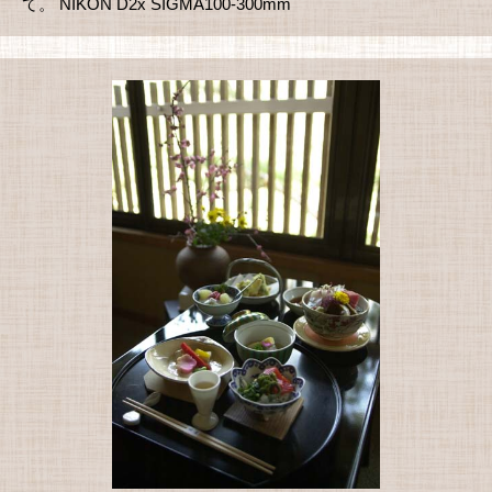
て。 NIKON D2x SIGMA100-300mm