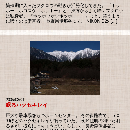
繁殖期に入ったフクロウの動きが活発化してきた。 『ホッ
ホー ホロスケ ホッホー』と、夕方からよく啼くフクロウ
は独身者。 『ホッホッホッホッホ … 』っと、笑うよう
に啼くのは妻帯者。 長野県伊那谷にて。 NIKON D2x […]
2005/03/01
眠るハクセキレイ
巨大な駐車場をもつホームセンター。 その街路樹で、５０
羽ほどのハクセキレイが眠っていた。 夜間照明の利いた明
るさが、彼らにはちょうどいいらしい。 長野県伊那谷に