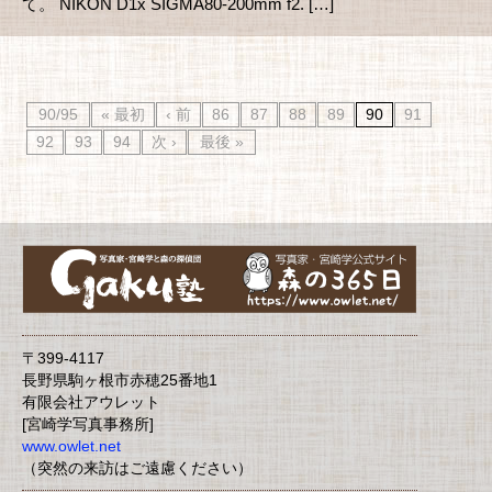
て。 NIKON D1x SIGMA80-200mm f2. […]
90/95
« 最初
‹ 前
86
87
88
89
90
91
92
93
94
次 ›
最後 »
〒399-4117
長野県駒ヶ根市赤穂25番地1
有限会社アウレット
[宮崎学写真事務所]
www.owlet.net
（突然の来訪はご遠慮ください）