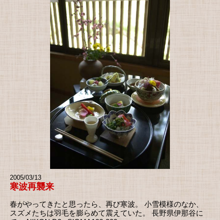
2005/03/13
寒波再襲来
春がやってきたと思ったら、再び寒波。 小雪模様のなか、
スズメたちは羽毛を膨らめて震えていた。 長野県伊那谷に