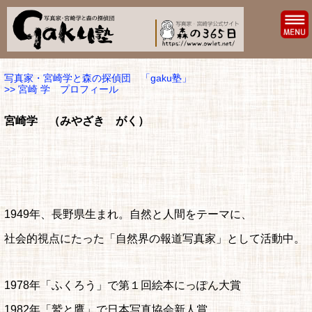
写真家・宮崎学と森の探偵団 「gaku塾」
>> 宮崎 学 プロフィール
宮崎学 （みやざき がく）
1949年、長野県生まれ。自然と人間をテーマに、
社会的視点にたった「自然界の報道写真家」として活動中。
1978年「ふくろう」で第１回絵本にっぽん大賞
1982年「鷲と鷹」で日本写真協会新人賞