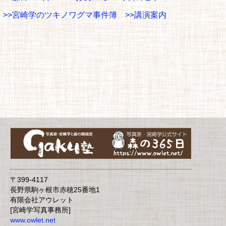
>>宮崎学のツキノワグマ事件簿
>>講演案内
〒399-4117
長野県駒ヶ根市赤穂25番地1
有限会社アウレット
[宮崎学写真事務所]
www.owlet.net