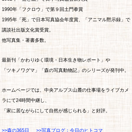
1990年「フクロウ」で第９回土門拳賞
1995年「死」で日本写真協会年度賞、「アニマル黙示録」で
講談社出版文化賞受賞。
他写真集・著書多数。
最新刊「かわりゆく環境・日本生き物レポート」や
「ツキノワグマ」「森の写真動物記」のシリーズが発刊中。
ホームページでは、中央アルプス山麓の仕事場をライブカメ
ラにて24時間中継し、
「家に居ながらにして自然が感じられる」と好評。
>>森の365日
>>写真ブログ：今日のヒトコマ